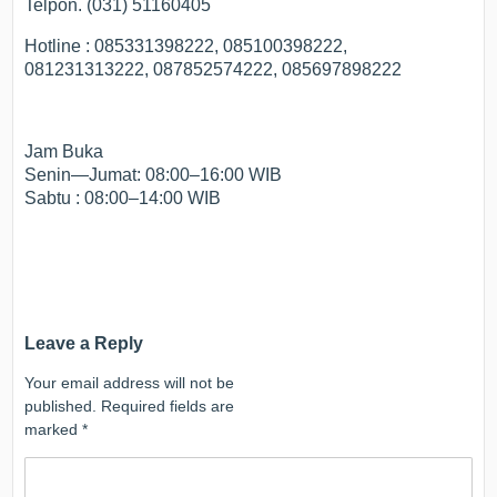
Telpon. (031) 51160405
Hotline : 085331398222, 085100398222,
081231313222, 087852574222, 085697898222
Jam Buka
Senin—Jumat: 08:00–16:00 WIB
Sabtu : 08:00–14:00 WIB
Leave a Reply
Your email address will not be
published.
Required fields are
marked
*