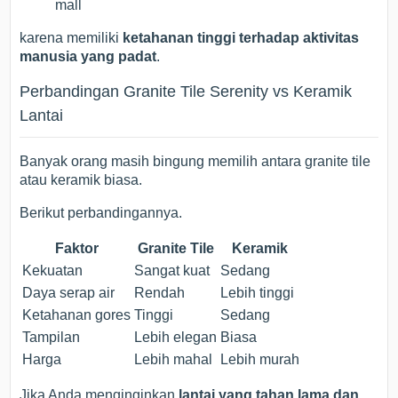
mall
karena memiliki
ketahanan tinggi terhadap aktivitas
manusia yang padat
.
Perbandingan Granite Tile Serenity vs Keramik
Lantai
Banyak orang masih bingung memilih antara granite tile
atau keramik biasa.
Berikut perbandingannya.
Faktor
Granite Tile
Keramik
Kekuatan
Sangat kuat
Sedang
Daya serap air
Rendah
Lebih tinggi
Ketahanan gores
Tinggi
Sedang
Tampilan
Lebih elegan
Biasa
Harga
Lebih mahal
Lebih murah
Jika Anda menginginkan
lantai yang tahan lama dan