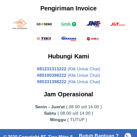
Pengiriman Invoice
Hubungi Kami
081231313222
(Klik Untuk Chat)
085100398222
(Klik Untuk Chat)
085331398222
(Klik Untuk Chat)
Jam Operasional
Senin - Jum'at
( 08.00 s/d 16.00 )
Sabtu
( 08.00 s/d 14.00 )
Minggu
( TUTUP )
Butuh Bantuan ?
© 2020 Copyright PT. Tiga Mitra Surabaya