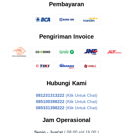
Pembayaran
Pengiriman Invoice
Hubungi Kami
081231313222
(Klik Untuk Chat)
085100398222
(Klik Untuk Chat)
085331398222
(Klik Untuk Chat)
Jam Operasional
Senin - Jum'at
( 08.00 s/d 16.00 )