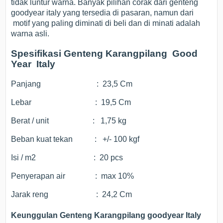
tidak luntur warna. Banyak pilihan corak dari genteng
goodyear italy yang tersedia di pasaran, namun dari
motif yang paling diminati di beli dan di minati adalah
warna asli.
Spesifikasi Genteng Karangpilang Good
Year Italy
Panjang : 23,5 Cm
Lebar : 19,5 Cm
Berat / unit : 1,75 kg
Beban kuat tekan : +/- 100 kgf
Isi / m2 : 20 pcs
Penyerapan air : max 10%
Jarak reng : 24,2 Cm
Keunggulan Genteng Karangpilang goodyear Italy