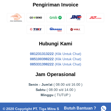
Pengiriman Invoice
Hubungi Kami
081231313222
(Klik Untuk Chat)
085100398222
(Klik Untuk Chat)
085331398222
(Klik Untuk Chat)
Jam Operasional
Senin - Jum'at
( 08.00 s/d 16.00 )
Sabtu
( 08.00 s/d 14.00 )
Minggu
( TUTUP )
Butuh Bantuan ?
© 2020 Copyright PT. Tiga Mitra Surabaya