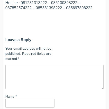
Hotline : 081231313222 – 085100398222 –
087852574222 – 085331398222 – 085697898222
Leave a Reply
Your email address will not be
published.
Required fields are
marked
*
Name
*