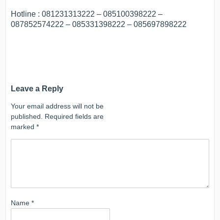
Hotline : 081231313222 – 085100398222 –
087852574222 – 085331398222 – 085697898222
Leave a Reply
Your email address will not be
published.
Required fields are
marked
*
Name
*