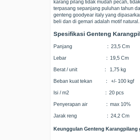
karang pilang tidak mudah pecah, tida
terpasang sepanjang puluhan tahun da
genteng goodyear italy yang dipasarka
beli dan di gemari adalah motif natural.
Spesifikasi Genteng Karangpi
Panjang : 23,5 Cm
Lebar : 19,5 Cm
Berat / unit : 1,75 kg
Beban kuat tekan : +/- 100 kgf
Isi / m2 : 20 pcs
Penyerapan air : max 10%
Jarak reng : 24,2 Cm
Keunggulan Genteng Karangpilang g