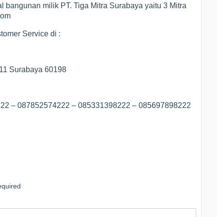
al bangunan milik PT. Tiga Mitra Surabaya yaitu 3 Mitra
com
omer Service di :
/11 Surabaya 60198
8222 – 087852574222 – 085331398222 – 085697898222
quired