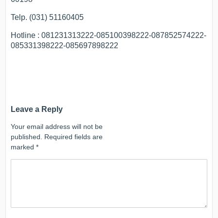
Telp. (031) 51160405
Hotline : 081231313222-085100398222-087852574222-
085331398222-085697898222
Leave a Reply
Your email address will not be
published.
Required fields are
marked
*