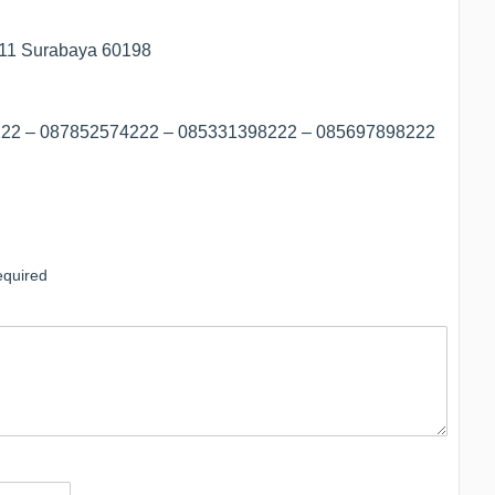
/11 Surabaya 60198
8222 – 087852574222 – 085331398222 – 085697898222
quired