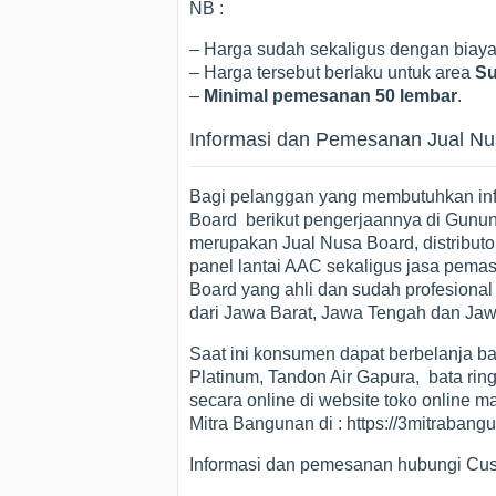
NB :
– Harga sudah sekaligus dengan bia
– Harga tersebut berlaku untuk area
Su
–
Minimal pemesanan 50 lembar
.
Informasi dan Pemesanan Jual N
Bagi pelanggan yang membutuhkan infor
Board berikut pengerjaannya di Gunun
merupakan Jual Nusa Board, distributor
panel lantai AAC sekaligus jasa pema
Board yang ahli dan sudah profesion
dari Jawa Barat, Jawa Tengah dan Jaw
Saat ini konsumen dapat berbelanja b
Platinum, Tandon Air Gapura, bata rin
secara online di website toko online m
Mitra Bangunan di : https://3mitraban
Informasi dan pemesanan hubungi Cust