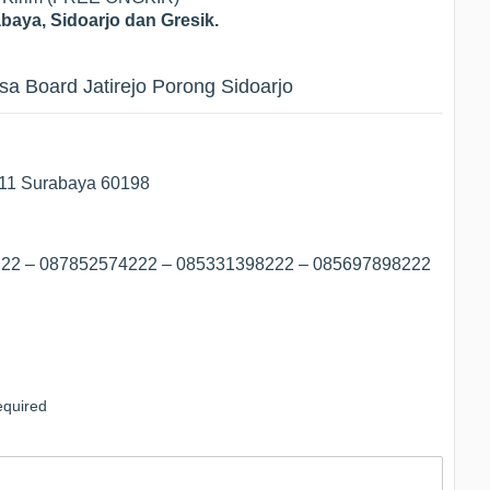
baya, Sidoarjo dan Gresik.
a Board Jatirejo Porong Sidoarjo
/11 Surabaya 60198
8222 – 087852574222 – 085331398222 – 085697898222
quired