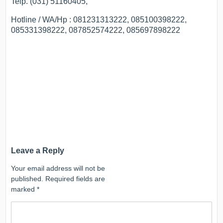
Telp. (031) 51160405,
Hotline / WA/Hp : 081231313222, 085100398222,
085331398222, 087852574222, 085697898222
Leave a Reply
Your email address will not be
published.
Required fields are
marked
*