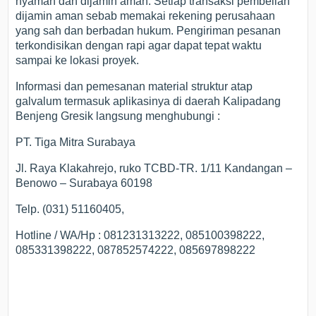
nyaman dan dijamin aman. Setiap transaksi pembelian
dijamin aman sebab memakai rekening perusahaan
yang sah dan berbadan hukum. Pengiriman pesanan
terkondisikan dengan rapi agar dapat tepat waktu
sampai ke lokasi proyek.
Informasi dan pemesanan material struktur atap
galvalum termasuk aplikasinya di daerah Kalipadang
Benjeng Gresik langsung menghubungi :
PT. Tiga Mitra Surabaya
Jl. Raya Klakahrejo, ruko TCBD-TR. 1/11 Kandangan –
Benowo – Surabaya 60198
Telp. (031) 51160405,
Hotline / WA/Hp : 081231313222, 085100398222,
085331398222, 087852574222, 085697898222