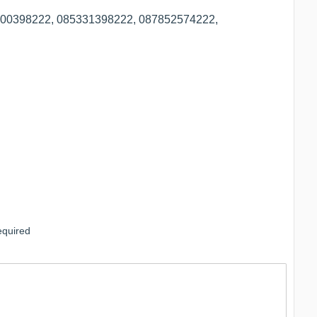
5100398222, 085331398222, 087852574222,
quired