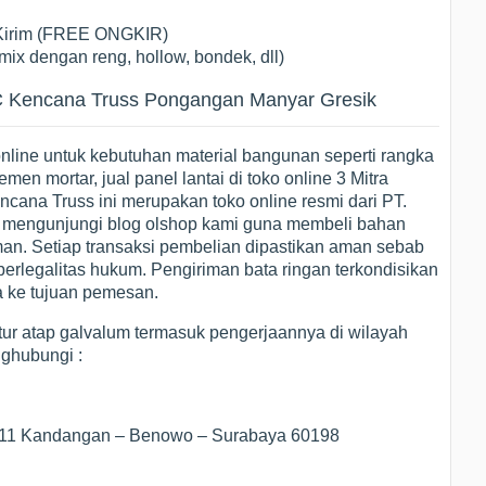
 Kirim (FREE ONGKIR)
ix dengan reng, hollow, bondek, dll)
C Kencana Truss Pongangan Manyar Gresik
ine untuk kebutuhan material bangunan seperti rangka
emen mortar, jual panel lantai di toko online 3 Mitra
ncana Truss ini merupakan toko online resmi dari PT.
 mengunjungi blog olshop kami guna membeli bahan
an. Setiap transaksi pembelian dipastikan aman sebab
rlegalitas hukum. Pengiriman bata ringan terkondisikan
ba ke tujuan pemesan.
tur atap galvalum termasuk pengerjaannya di wilayah
ghubungi :
1/11 Kandangan – Benowo – Surabaya 60198