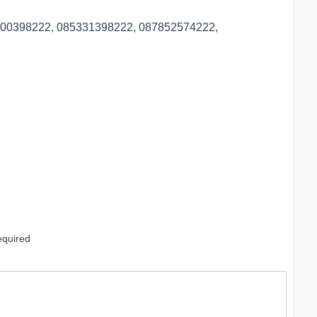
5100398222, 085331398222, 087852574222,
quired