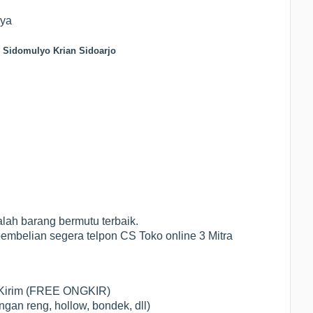
nya
 Sidomulyo Krian Sidoarjo
lah barang bermutu terbaik.
 pembelian segera telpon CS Toko online 3 Mitra
 Kirim (FREE ONGKIR)
ngan reng, hollow, bondek, dll)