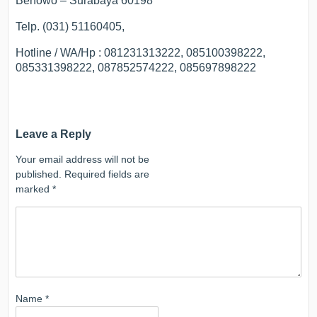
Benowo – Surabaya 60198
Telp. (031) 51160405,
Hotline / WA/Hp : 081231313222, 085100398222,
085331398222, 087852574222, 085697898222
Leave a Reply
Your email address will not be
published.
Required fields are
marked
*
Name
*