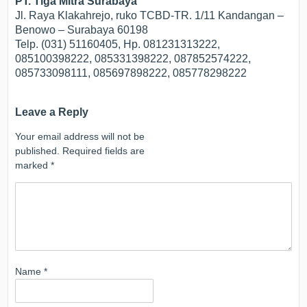
PT. Tiga Mitra Surabaya
Jl. Raya Klakahrejo, ruko TCBD-TR. 1/11 Kandangan –
Benowo – Surabaya 60198
Telp. (031) 51160405, Hp. 081231313222,
085100398222, 085331398222, 087852574222,
085733098111, 085697898222, 085778298222
Leave a Reply
Your email address will not be
published.
Required fields are
marked
*
Name
*