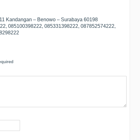
1/11 Kandangan – Benowo – Surabaya 60198
3222, 085100398222, 085331398222, 087852574222,
78298222
quired