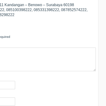
1/11 Kandangan – Benowo – Surabaya 60198
3222, 085100398222, 085331398222, 087852574222,
78298222
quired