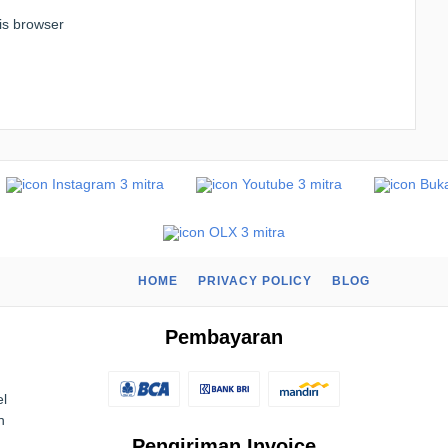
is browser
HOME
PRIVACY POLICY
BLOG
Pembayaran
el
n
Pengiriman Invoice