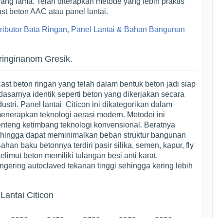
ng lama. Telah diterapkan metode yang lebih praktis
st beton AAC atau panel lantai.
tributor Bata Ringan, Panel Lantai & Bahan Bangunan
ringinanom Gresik.
cast beton ringan yang telah dalam bentuk beton jadi siap
 dasarnya identik seperti beton yang dikerjakan secara
ustri. Panel lantai Citicon ini dikategorikan dalam
menerapkan teknologi aerasi modern. Metodei ini
enteng ketimbang teknologi konvensional. Beratnya
 sehingga dapat meminimalkan beban struktur bangunan
ahan baku betonnya terdiri pasir silika, semen, kapur, fly
imut beton memiliki tulangan besi anti karat.
ering autoclaved tekanan tinggi sehingga kering lebih
Lantai Citicon