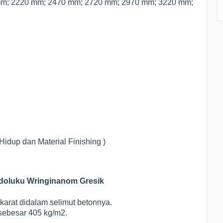
mm; 2220 mm; 2470 mm; 2720 mm; 2970 mm; 3220 mm;
idup dan Material Finishing )
ndoluku Wringinanom Gresik
karat didalam selimut betonnya.
sebesar 405 kg/m2.