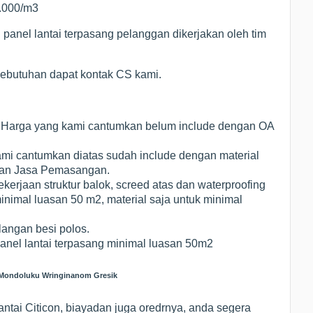
0.000/m3
 panel lantai terpasang pelanggan dikerjakan oleh tim
 kebutuhan dapat kontak CS kami.
 Harga yang kami cantumkan belum include dengan OA
ami cantumkan diatas sudah include dengan material
 dan Jasa Pemasangan.
erjaan struktur balok, screed atas dan waterproofing
inimal luasan 50 m2, material saja untuk minimal
langan besi polos.
panel lantai terpasang minimal luasan 50m2
n Mondoluku Wringinanom Gresik
ntai Citicon, biayadan juga oredrnya, anda segera