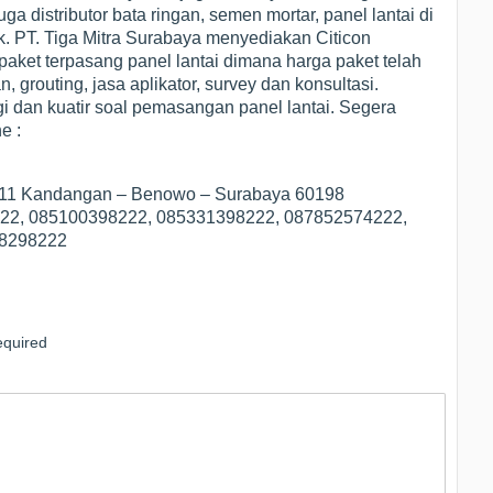
ga distributor bata ringan, semen mortar, panel lantai di
 PT. Tiga Mitra Surabaya menyediakan Citicon
ket terpasang panel lantai dimana harga paket telah
, grouting, jasa aplikator, survey dan konsultasi.
i dan kuatir soal pemasangan panel lantai. Segera
e :
1/11 Kandangan – Benowo – Surabaya 60198
3222, 085100398222, 085331398222, 087852574222,
78298222
quired