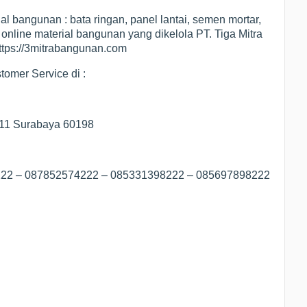
al bangunan : bata ringan, panel lantai, semen mortar,
 online material bangunan yang dikelola PT. Tiga Mitra
https://3mitrabangunan.com
omer Service di :
/11 Surabaya 60198
8222 – 087852574222 – 085331398222 – 085697898222