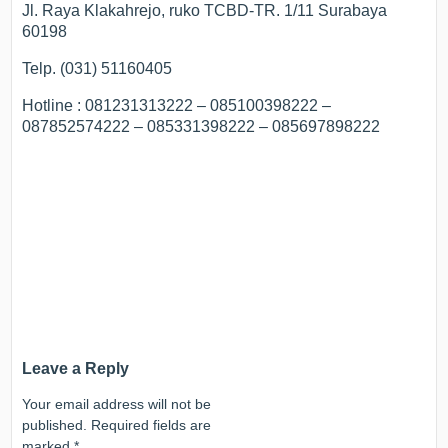
Jl. Raya Klakahrejo, ruko TCBD-TR. 1/11 Surabaya
60198
Telp. (031) 51160405
Hotline : 081231313222 – 085100398222 –
087852574222 – 085331398222 – 085697898222
Leave a Reply
Your email address will not be
published.
Required fields are
marked
*