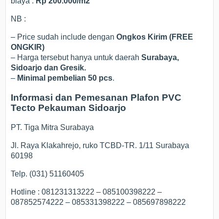
biaya :
Rp 200.000/m2
NB :
– Price sudah include dengan
Ongkos Kirim (FREE
ONGKIR)
– Harga tersebut hanya untuk daerah
Surabaya,
Sidoarjo dan Gresik.
–
Minimal pembelian 50 pcs
.
Informasi dan Pemesanan Plafon PVC
Tecto Pekauman Sidoarjo
PT. Tiga Mitra Surabaya
Jl. Raya Klakahrejo, ruko TCBD-TR. 1/11 Surabaya
60198
Telp. (031) 51160405
Hotline : 081231313222 – 085100398222 –
087852574222 – 085331398222 – 085697898222