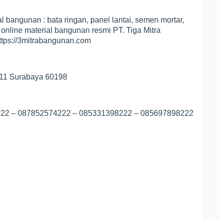
 bangunan : bata ringan, panel lantai, semen mortar,
 online material bangunan resmi PT. Tiga Mitra
https://3mitrabangunan.com
/11 Surabaya 60198
8222 – 087852574222 – 085331398222 – 085697898222