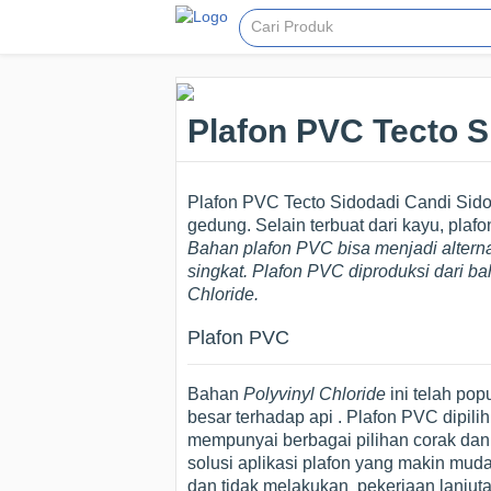
Plafon PVC Tecto S
Plafon PVC Tecto Sidodadi Candi Sidoa
gedung. Selain terbuat dari kayu, plaf
Bahan plafon PVC bisa menjadi alterna
singkat. Plafon PVC diproduksi dari b
Chloride
.
Plafon PVC
Bahan
Polyvinyl Chloride
ini telah pop
besar terhadap api . Plafon PVC dipili
mempunyai berbagai pilihan corak da
solusi aplikasi plafon yang makin mu
dan tidak melakukan pekerjaan lanjutan