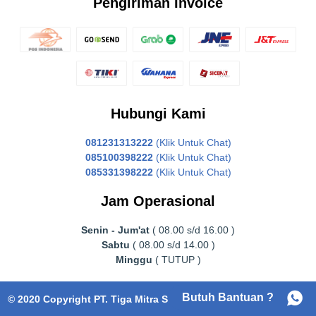
Pengiriman Invoice
Hubungi Kami
081231313222
(Klik Untuk Chat)
085100398222
(Klik Untuk Chat)
085331398222
(Klik Untuk Chat)
Jam Operasional
Senin - Jum'at
( 08.00 s/d 16.00 )
Sabtu
( 08.00 s/d 14.00 )
Minggu
( TUTUP )
Butuh Bantuan ?
© 2020 Copyright PT. Tiga Mitra Surabaya