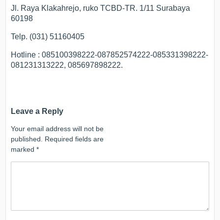
Jl. Raya Klakahrejo, ruko TCBD-TR. 1/11 Surabaya
60198
Telp. (031) 51160405
Hotline : 085100398222-087852574222-085331398222-
081231313222, 085697898222.
Leave a Reply
Your email address will not be
published.
Required fields are
marked
*