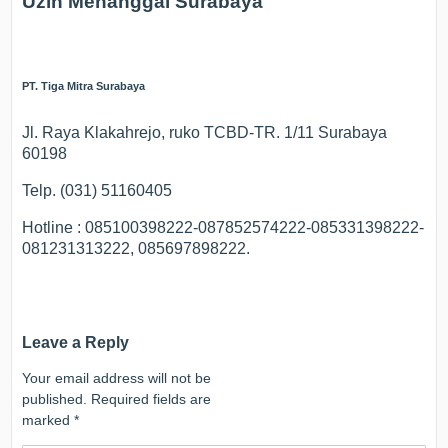
Uzin Menanggal Surabaya
PT. Tiga Mitra Surabaya
Jl. Raya Klakahrejo, ruko TCBD-TR. 1/11 Surabaya
60198
Telp. (031) 51160405
Hotline : 085100398222-087852574222-085331398222-
081231313222, 085697898222.
Leave a Reply
Your email address will not be
published.
Required fields are
marked
*