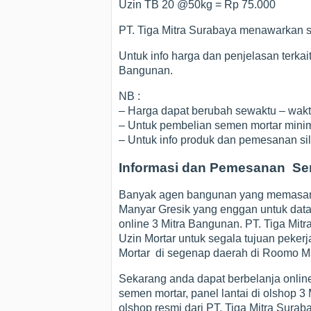
Uzin TB 20 @50kg = Rp 75.000
PT. Tiga Mitra Surabaya menawarkan s
Untuk info harga dan penjelasan terka
Bangunan.
NB :
– Harga dapat berubah sewaktu – wak
– Untuk pembelian semen mortar minim
– Untuk info produk dan pemesanan s
Informasi dan Pemesanan Se
Banyak agen bangunan yang memasark
Manyar Gresik yang enggan untuk data
online 3 Mitra Bangunan. PT. Tiga Mi
Uzin Mortar untuk segala tujuan peker
Mortar di segenap daerah di Roomo Ma
Sekarang anda dapat berbelanja online
semen mortar, panel lantai di olshop 
olshop resmi dari PT. Tiga Mitra Sur