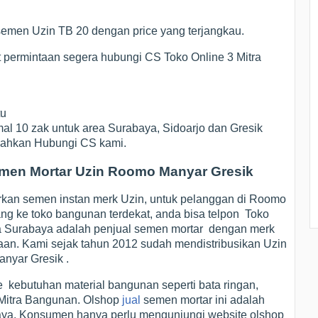
emen Uzin TB 20 dengan price yang terjangkau.
it permintaan segera hubungi CS Toko Online 3 Mitra
tu
al 10 zak untuk area Surabaya, Sidoarjo dan Gresik
ilahkan Hubungi CS kami.
men Mortar Uzin Roomo Manyar Gresik
an semen instan merk Uzin, untuk pelanggan di Roomo
ng ke toko bangunan terdekat, anda bisa telpon Toko
tra Surabaya adalah penjual semen mortar dengan merk
jaan. Kami sejak tahun 2012 sudah mendistribusikan Uzin
nyar Gresik .
 kebutuhan material bangunan seperti bata ringan,
3 Mitra Bangunan. Olshop
jual
semen mortar ini adalah
abaya. Konsumen hanya perlu mengunjungi website olshop