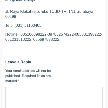
PT. Tiga Mitra Surabaya
Jl. Raya Klakahrejo, ruko TCBD-TR. 1/11 Surabaya
60198
Telp. (031) 51160405
Hotline : 085100398222-087852574222-085331398222-
081231313222, 085697898222.
Leave a Reply
Your email address will not be
published.
Required fields are
marked
*