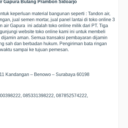
ir Gapura Bulang Prambon Sidoarjo
tuk keperluan material bangunan seperti : Tandon air,
ingan, jual semen mortar, jual panel lantai di toko online 3
 air Gapura ini adalah toko online milik dari PT. Tiga
njungi website toko online kami ini untuk membeli
 dijamin aman. Semua transaksi pembayaran dijamin
g sah dan berbadan hukum. Pengiriman bata ringan
t waktu sampai ke tujuan pemesan.
1/11 Kandangan – Benowo – Surabaya 60198
5100398222, 085331398222, 087852574222,