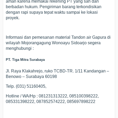
aman karena memakai rekening PT yang sah dan
berbadan hukum. Pengiriman barang terkondisikan
dengan rapi supaya tepat waktu sampai ke lokasi
proyek.
Informasi dan pemesanan material Tandon air Gapura di
wilayah Mojorangagung Wonoayu Sidoarjo segera
menghubungi :
PT. Tiga Mitra Surabaya
Jl. Raya Klakahrejo, ruko TCBD-TR. 1/11 Kandangan –
Benowo – Surabaya 60198
Telp. (031) 51160405,
Hotline / WA/Hp : 081231313222, 085100398222,
085331398222, 087852574222, 085697898222