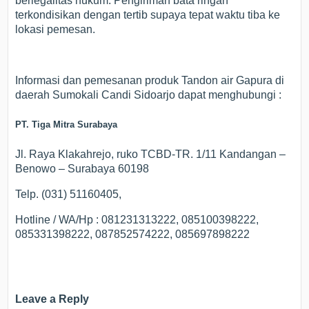
berlegalitas hukum. Pengiriman bata ringan
terkondisikan dengan tertib supaya tepat waktu tiba ke
lokasi pemesan.
Informasi dan pemesanan produk Tandon air Gapura di
daerah Sumokali Candi Sidoarjo dapat menghubungi :
PT. Tiga Mitra Surabaya
Jl. Raya Klakahrejo, ruko TCBD-TR. 1/11 Kandangan –
Benowo – Surabaya 60198
Telp. (031) 51160405,
Hotline / WA/Hp : 081231313222, 085100398222,
085331398222, 087852574222, 085697898222
Leave a Reply